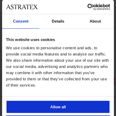
Consent
Details
About
This website uses cookies
We use cookies to personalise content and ads, to
provide social media features and to analyse our traffic.
We also share information about your use of our site with
our social media, advertising and analytics partners who
may combine it with other information that you’ve
Svendita
Svendita
provided to them or that they’ve collected from your use
Sconto -70%
Sconto -70
of their services.
4,8
5
Slip bikini Elisabeth II
Slip bikini 
11,10 €
12,30 €
36,99 €
40,99
Allow all