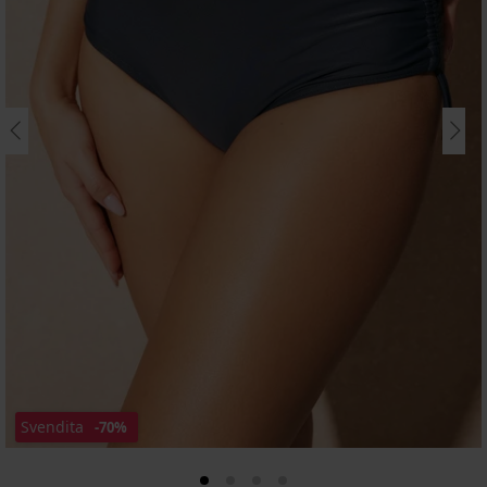
Svendita
-70%