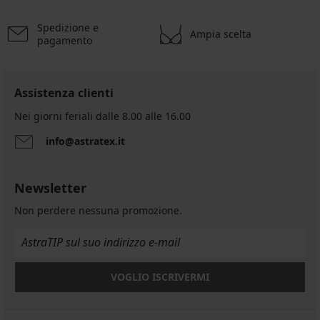
12,99
€
€
€
€
codice
codice
€
codice
codice
Spedizione e
Ampia scelta
WELCOME20
WELCOME20
WELCOME20
WELCOME20
pagamento
Assistenza clienti
Nei giorni feriali dalle 8.00 alle 16.00
info@astratex.it
Newsletter
Non perdere nessuna promozione.
VOGLIO ISCRIVERMI