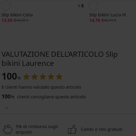
5
Slip bikini Celia
Slip bikini Lucia III
13,50 €
14,70 €
44,99 €
48,99 €
VALUTAZIONE DELL’ARTICOLO Slip
bikini Laurence
100
%
Svendita
-20 % WELCOME20
-30%
-20 % WELCOME20
-30%
-20 % WELCOME20
-20 % WELCOME20
-30%
ITED
IMITED
8 clienti hanno valutato questo articolo
4,9
5
4,9
4,9
5
4,9
4,9
100
%
clienti consigliano questo articolo
Slip
Slip
Slip
Slip
Slip
Slip
Slip
bikini
bikini
bikini
bikini
bikini
bikini
bikini
Lili
Luxury
NeoWild
Black
Dalji
Dottela
Glitter
Wild
Voyage
Red
I
Black
25,89
11,89
I
18,99
32,99
32,99
36,99
€
€
5% di rimborso sugli
9,09
€
€
€
€
36,99
16,99
Cambi e resi gratuiti
acquisti
€
15,19
26,39
26,39
29,59
€
€