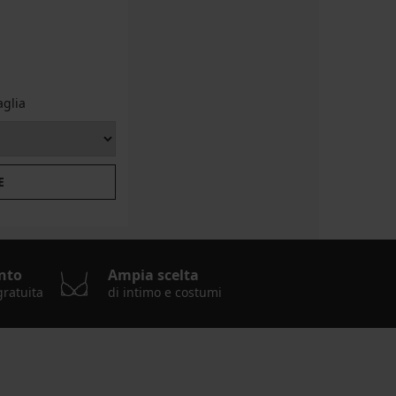
aglia
E
nto
Ampia scelta
gratuita
di intimo e costumi