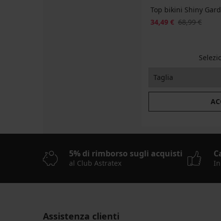
Top bikini Shiny Gar
34,49 €
68,99 €
Selezi
AC
5% di rimborso sugli acquisti
C
al Club Astratex
In
Assistenza clienti