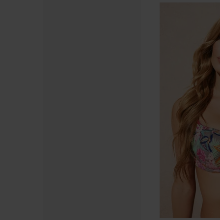
Svendita
-70%
LIMITED
5
Slip
bikini
Maia
Powder
dream
11,10
€
36,99
€