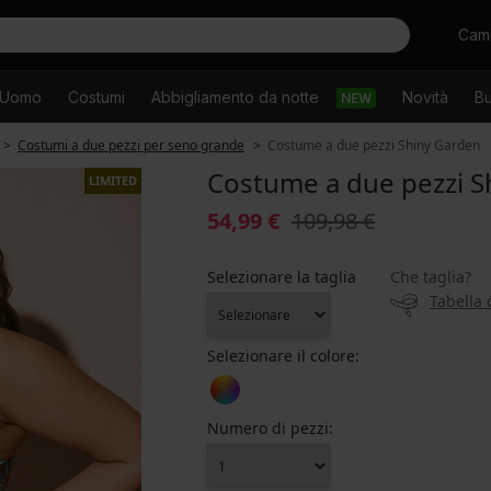
Cercare
Camb
Uomo
Costumi
Abbigliamento da notte
Novità
Bu
NEW
Costumi a due pezzi per seno grande
Costume a due pezzi Shiny Garden
Costume a due pezzi S
LIMITED
54,99 €
109,98 €
Selezionare la taglia
Che taglia?
Tabella 
Selezionare il colore:
Numero di pezzi: