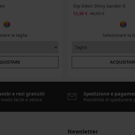
den
Slip bikini Shiny Garden II
12,30 €
40,99 €
onare la taglia
Selezionare la t
QUISTARE
ACQUISTAR
ambi e resi gratuiti
Spedizione e pagame
 modo facile e veloce
Possibilità di spedizione 
Newsletter