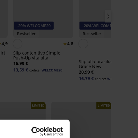
-20% WELCOME20
-20% WELCOME20
Bestseller
Bestseller
4,9
4,8
irt
Slip contenitivo Simple
Push-Up vita alta
Slip alla brasiliana Lady
16,99 €
Grace New
13,59 €
codice:
WELCOME20
20,99 €
16,79 €
codice:
WELCOME20
LIMITED
LIMITED