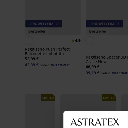
-20% WELCOME20
-20% WELCOME20
Bestseller
Bestseller
4,9
Reggiseno Push Perfect
Balconette imbottito
Reggiseno Spacer 3D 
52,99 €
Grace New
42,39 €
codice:
WELCOME20
48,99 €
39,19 €
codice:
WELCOME
LIMITED
LIMITED