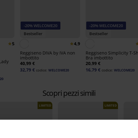
-20% WELCOME20
-20% WELCOME20
Bestseller
Bestseller
5
4,9
Reggiseno DIVA by IVA non
Reggiseno Simplicity T-Sh
imbottito
Bra imbottito
Lady
40,99 €
20,99 €
32,79 €
16,79 €
codice:
WELCOME20
codice:
WELCOME20
20
Scopri pezzi simili
LIMITED
LIMITED