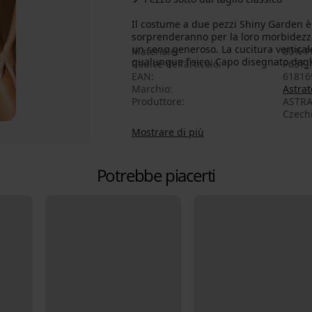
Il costume a due pezzi Shiny Garden è 
sorprenderanno per la loro morbidezz
un seno generoso. La cucitura verticale
Materiale
80% P
qualunque fisico. Capo disegnato dagli s
Codice dell’articolo
P637_
EAN
61816
Marchio
Astrat
Produttore
ASTRAT
Czech
Mostrare di più
Potrebbe piacerti