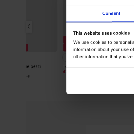
Consent
This website uses cookies
Svendita
Svendita
We use cookies to personalis
Sconto -50%
Sconto -50%
S
information about your use of
other information that you’ve
5
Costume a due pezzi
Top tankini Julienne
Cos
Francoise
Big
42,49 €
84,99 €
60,99 €
121,98 €
71,