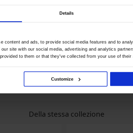
Details
Svendita
Svend
e content and ads, to provide social media features and to analy
conto -30%
Sconto -70%
Scont
 our site with our social media, advertising and analytics partn
 provided to them or that they’ve collected from your use of their
5
tume a due pezzi Lucia
Top bikini Marine
Top bi
23,10 €
76,99 €
34,49 
38 €
101,98 €
Customize
Della stessa collezione