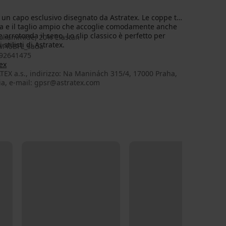
un capo esclusivo disegnato da Astratex. Le coppe ti
a e il taglio ampio che accoglie comodamente anche
 arrotonda il seno. Lo slip classico è perfetto per
oliammide, 20% Elastan
tilisti di Astratex.
M45BFL_sada
92641475
ex
EX a.s., indirizzo: Na Maninách 315/4, 17000 Praha,
ia, e-mail: gpsr@astratex.com