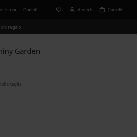
i e resi
Contatti
Accedi
Carrello
oni regalo
hiny Garden
delle taglie