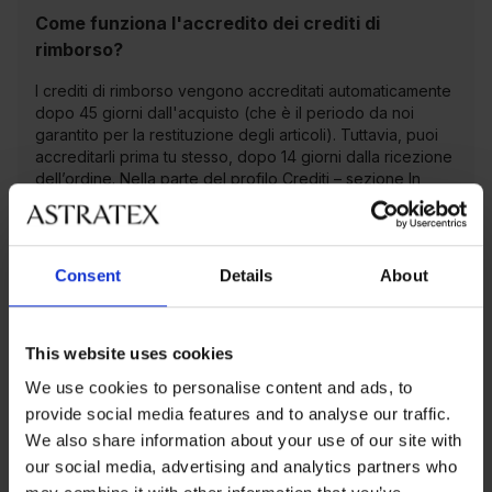
Come funziona l'accredito dei crediti di
rimborso?
I crediti di rimborso vengono accreditati automaticamente
dopo 45 giorni dall'acquisto (che è il periodo da noi
garantito per la restituzione degli articoli). Tuttavia, puoi
accreditarli prima tu stesso, dopo 14 giorni dalla ricezione
dell’ordine. Nella parte del profilo Crediti – sezione In
arrivo, scegli l'ordine che non vuoi più restituire o
cambiare e, nei dettagli dell’ordine, premi il tasto Voglio i
crediti di rimborso. Tuttavia, prima di effettuare questa
operazione, ti consigliamo di provare bene gli articoli, in
Consent
Details
About
quanto l'accredito anticipato dei crediti di rimborso
comporterà la perdita della possibilità di restituire o
cambiare gli articoli.
This website uses cookies
We use cookies to personalise content and ads, to
provide social media features and to analyse our traffic.
Non ho usato i crediti, eppure mi sono diminuiti
We also share information about your use of our site with
dall'ultimo accesso. Perché?
our social media, advertising and analytics partners who